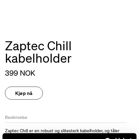
Zaptec Chill
kabelholder
399 NOK
Kjøp nå
Beskrivelse
Zaptec Chill er en robust og slitesterk kabelholder, og tåler
høy påkjenning fra tunge ladekabler over lang tid. Den er