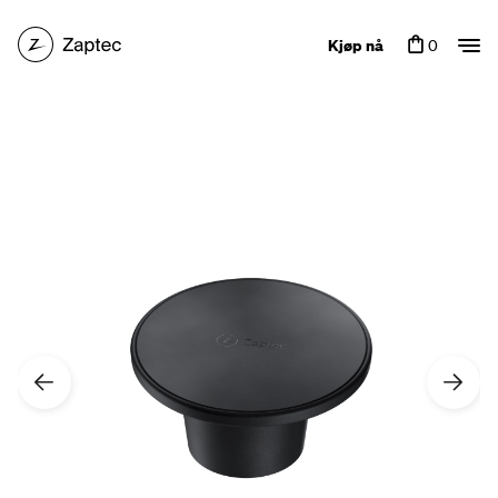
Kjøp nå
0