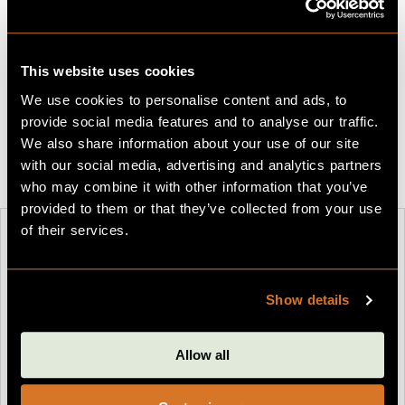
designet for å passe elegant sammen med en Zaptec
ladestasjon og ser pen ut på alle overflater. Den glir sømløst
inn i sine omgivelser – enten det er på en husvegg eller i en
garasje.
This website uses cookies
Ladekabel selges separat.
We use cookies to personalise content and ads, to
provide social media features and to analyse our traffic.
We also share information about your use of our site
with our social media, advertising and analytics partners
who may combine it with other information that you’ve
provided to them or that they’ve collected from your use
of their services.
Show details
Allow all
Hjemmelader