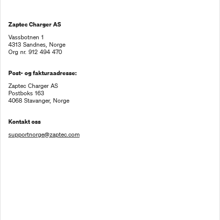
Zaptec Charger AS
Vassbotnen 1

4313 Sandnes, Norge

Org nr. 912 494 470
Post- og fakturaadresse:
Zaptec Charger AS 

Postboks 163

4068 Stavanger, Norge
Kontakt oss
supportnorge@zaptec.com
Vilkår og Betingelser
Personvernerklæring
Bruk av cookies
Cookie-innstillinger
Copyright © Zaptec Charger AS 2026